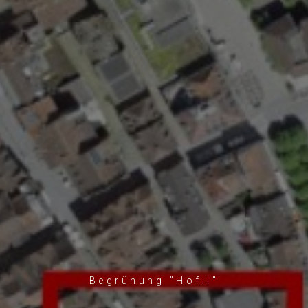
Begrünung "Höfli"